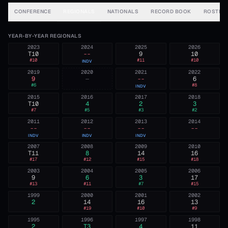
CONFERENCE
REGIONALS
NATIONALS
RECORD BOOK
ROSTER
YEAR-BY-YEAR REGIONALS
2023
2024
2025
2026
T10
--
9
10
#
10
#
11
#
10
INDV
2019
2020
2021
2022
9
—
--
6
#
6
#
8
INDV
2015
2016
2017
2018
T10
4
2
3
#
7
#
5
#
3
#
2
2011
2012
2013
2014
--
--
--
--
INDV
INDV
INDV
2007
2008
2009
2010
T11
8
14
16
#
17
#
12
#
15
#
18
2003
2004
2005
2006
9
6
3
17
#
13
#
11
#
7
#
15
1999
2000
2001
2002
2
14
16
13
#
19
#
10
#
9
1995
1996
1997
1998
2
T3
4
11