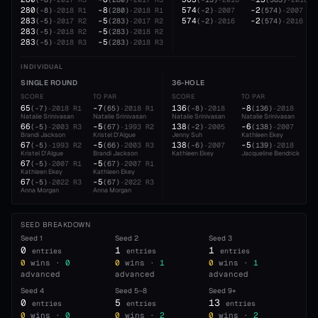
280
-8
574
-2
(
-8
)
·
2018
R1
(
280
)
·
2018
R1
(
-2
)
·
2007
(
574
)
·
2007
283
-5
574
-2
(
-5
)
·
2017
R2
(
283
)
·
2017
R2
(
-2
)
·
2016
(
574
)
·
2016
283
-5
(
-5
)
·
2018
R2
(
283
)
·
2018
R2
283
-5
(
-5
)
·
2018
R3
(
283
)
·
2018
R3
INDIVIDUAL
SINGLE ROUND
36-HOLE
SCORE
TO PAR
SCORE
TO PAR
65
-7
136
-8
(
-7
)
·
2018
R1
(
65
)
·
2018
R1
(
-8
)
·
2018
(
136
)
·
2018
Natalie Srinivasan
Natalie Srinivasan
Natalie Srinivasan
Natalie Srinivasan
66
-5
138
-6
(
-5
)
·
2003
R3
(
67
)
·
1993
R2
(
-2
)
·
2005
(
138
)
·
2007
Brandi Jackson
Kristel D'Algue
Jenny Suh
Kathleen Ekey
67
-5
138
-5
(
-5
)
·
1993
R2
(
66
)
·
2003
R3
(
-6
)
·
2007
(
139
)
·
2018
Kristel D'Algue
Brandi Jackson
Kathleen Ekey
Jacqueline Bendrick
67
-5
(
-5
)
·
2007
R1
(
67
)
·
2007
R1
Kathleen Ekey
Kathleen Ekey
67
-5
(
-5
)
·
2022
R3
(
67
)
·
2022
R3
Anna Morgan
Anna Morgan
SEED BREAKDOWN
Seed
1
Seed
2
Seed
3
0
1
1
entries
entries
entries
0
wins ·
0
0
wins ·
1
0
wins ·
1
advanced
advanced
advanced
Seed
4
Seed
5–8
Seed
9+
0
5
13
entries
entries
entries
0
wins ·
0
0
wins ·
2
0
wins ·
2